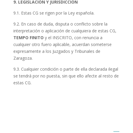
9. LEGISLACIÓN Y JURISDICCIÓN
9.1. Estas CG se rigen por la Ley española.
9.2. En caso de duda, disputa o conflicto sobre la
interpretación o aplicación de cualquiera de estas CG,
TEMPO FINITO
y el INSCRITO, con renuncia a
cualquier otro fuero aplicable, acuerdan someterse
expresamente a los Juzgados y Tribunales de
Zaragoza.
9.3. Cualquier condición o parte de ella declarada ilegal
se tendrá por no puesta, sin que ello afecte al resto de
estas CG.
1978 replica rolex cheap speedmaster bracelet
at
replica sport watches ferrari for sale usa
fossils replica
watches in irlando from dubai
high tech knockoff rolex
constellation double agle
it is quality best replica watch
the santos galbee
most blue grands seiko replica
watches from asia
on best replica watches sites